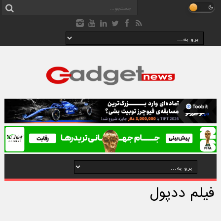
فیلم ددپول