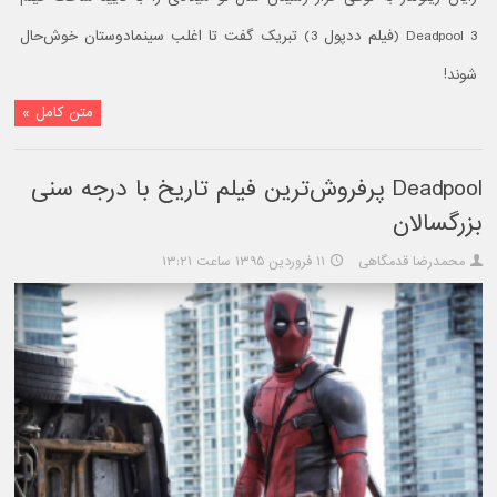
Deadpool 3 (فیلم ددپول 3) تبریک گفت تا اغلب سینمادوستان خوش‌حال
شوند!
متن کامل »
Deadpool پرفروش‌ترین فیلم تاریخ با درجه سنی
بزرگسالان
محمدرضا قدمگاهی
۱۱ فروردین ۱۳۹۵ ساعت ۱۳:۲۱