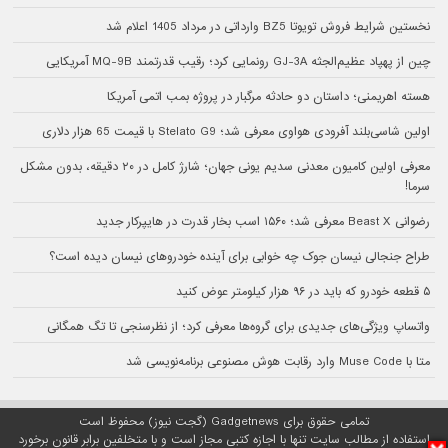
نخستین شرایط فروش تویوتا BZ5 وارداتی در مرداد 1405 اعلام شد
چین از پهپاد عظیم‌الجثه GJ-3A رونمایی کرد؛ رقیب قدرتمند MQ-9B آمریکایی
هسته اهریمنی؛ داستان دو حادثه مرگبار در پروژه بمب اتمی آمریکا
اولین شاسی‌بلند آفرودی هواوی معرفی شد؛ Stelato G9 با قیمت 65 هزار دلاری
معرفی اولین کامیون معدنی سدیم یونی جهان؛ شارژ کامل در ۲۰ دقیقه، بدون مشکل
سرما!
رضوانی Beast X معرفی شد؛ ۱۵۶۰ اسب بخار قدرت در هایپرکار جدید
طراح جنجالی نیسان جوک چه خوابی برای آینده خودروهای نیسان دیده است؟
۵ قطعه خودرو که باید در ۹۶ هزار کیلومتر عوض کنید
واتساپ ویژگی‌های جدیدی برای گروه‌ها معرفی کرد؛ از نظرسنجی تا تگ همگانی
متا با Muse Code وارد رقابت هوش مصنوعی برنامه‌نویسی شد
تمامی حقوق برای Gadgetnews (گجت نیوز) محفوظ است
استفاده از مطالب سایت تنها با اجازه کتبی مجاز است و با متخلفین برابر قانون برخورد