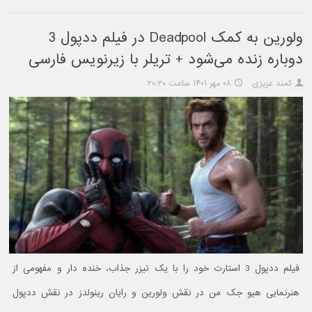
ولورین به کمک Deadpool در فیلم ددپول 3
دوباره زنده می‌شود + تریلر با زیرنویس فارسی
کمند عزیزی
۰۸ مهر ۱۴۰۱ ساعت ۲۰:۲۰
فیلم ددپول 3 استارت خود را با یک تیزر جذاب، خنده دار و مفهومی از
هنرنمایی هیو جک من در نقش ولورین و رایان رینولدز در نقش ددپول