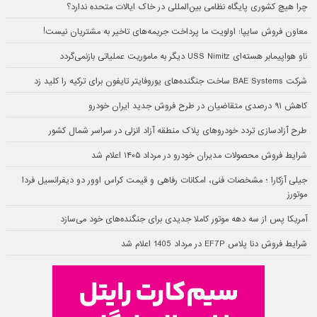
چرا هیچ کشوری پایگاه نظامی بین‌المللی در خاک ایالات متحده ندارد؟
معاون فروش سایپا: اولویت ما پرداخت جریمه‌های تاخیر به مشتریان نیست!
ناو هواپیمابر هسته‌ای USS Nimitz دیگر به ماموریت عملیاتی بازنمی‌گردد
شرکت BAE Systems ساخت جنگنده‌های یوروفایتر تایفون برای ترکیه را کلید زد
کاهش ۹۱ درصدی متقاضیان در طرح فروش جدید ایران خودرو
طرح آزادسازی تردد خودروهای پلاک منطقه آزاد انزلی در سراسر شمال کشور
شرایط فروش محصولات مدیران خودرو در مرداد ۱۴۰۵ اعلام شد
جیلی آزکارا ؛ مشخصات فنی، امکانات رفاهی و قیمت کراس اوور دو دیفرانسیل فردا
موتورز
آمریکا پس از سه دهه موتور کاملا جدیدی برای جنگنده‌های خود می‌سازد
شرایط فروش دنا پلاس EF7P در مرداد 1405 اعلام شد