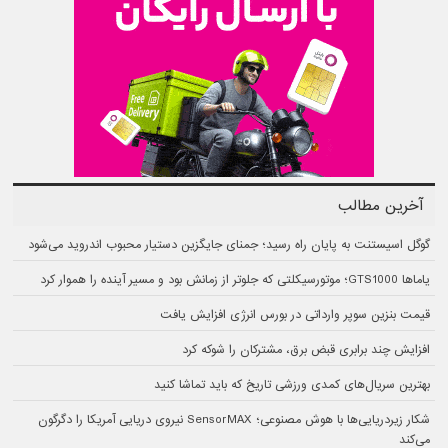
آخرین مطالب
گوگل اسیستنت به پایان راه رسید؛ جمنای جایگزین دستیار محبوب اندروید می‌شود
یاماها GTS1000؛ موتورسیکلتی که جلوتر از زمانش بود و مسیر آینده را هموار کرد
قیمت بنزین سوپر وارداتی در بورس انرژی افزایش یافت
افزایش چند برابری قبض برق، مشترکان را شوکه کرد
بهترین سریال‌های کمدی ورزشی تاریخ که باید تماشا کنید
شکار زیردریایی‌ها با هوش مصنوعی؛ SensorMAX نیروی دریایی آمریکا را دگرگون
می‌کند