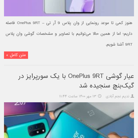
هنوز کمی تا موعد رونمایی از وان پلاس 9 آر تی – OnePlus 9RT فاصله
داریم؛ اما از همین حالا می‌توانیم با تصاویر و مشخصات گوشی وان پلاس
9RT آشنا شویم.
متن کامل »
عیار گوشی OnePlus 9RT با یک سورپرایز در
گیک‌بنچ سنجیده شد
ندیم نجم آبادی
۱۳ مهر ۱۴۰۰ ساعت ۱۱:۴۴