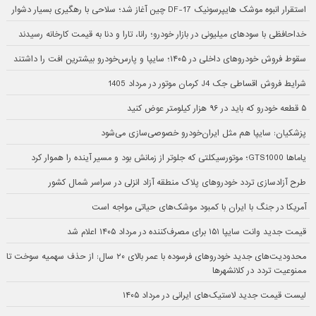
استقرار انبوه موشک هایپرسونیک DF-17 چین آغاز شد؛ سلاحی با رهگیری بسیار دشوار
خداحافظی با سودهای میلیونی در بازار خودرو؛ رانا، تارا و دنا به قیمت کارخانه رسیدند
سقوط فروش خودروهای داخلی در ۱۴۰۵؛ سایپا و پارس‌خودرو بیشترین افت را داشتند
شرایط فروش اقساطی جک J4 کرمان موتور در مرداد 1405
۵ قطعه خودرو که باید در ۹۶ هزار کیلومتر عوض کنید
پزشکیان: سایپا هم مثل ایران‌خودرو خصوصی‌سازی می‌شود
یاماها GTS1000؛ موتورسیکلتی که جلوتر از زمانش بود و مسیر آینده را هموار کرد
طرح آزادسازی تردد خودروهای پلاک منطقه آزاد انزلی در سراسر شمال کشور
آمریکا در جنگ با ایران با کمبود موشک‌های حیاتی مواجه است
قیمت جدید وانت سایپا ۱۵۱ برای مصرف‌کننده در مرداد ۱۴۰۵ اعلام شد
محدودیت‌های جدید خودروهای فرسوده با عمر بالای ۲۰ سال: از حذف سهمیه سوخت تا
ممنوعیت تردد در کلانشهرها
لیست قیمت جدید لاستیک‌های ایرانی در مرداد ۱۴۰۵