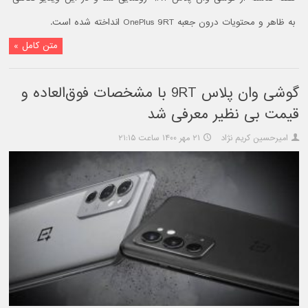
به ظاهر و محتویات درون جعبه OnePlus 9RT انداخته شده است.
متن کامل »
گوشی وان پلاس 9RT با مشخصات فوق‌العاده و
قیمت بی نظیر معرفی شد
امیرحسین کریم نژاد
۲۱ مهر ۱۴۰۰ ساعت ۲۱:۱۵