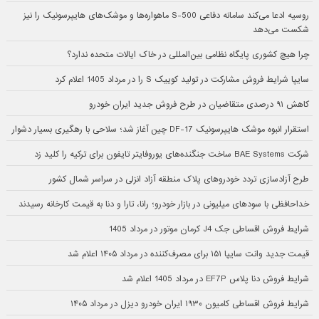
روسیه ادعا می‌کند سامانه دفاعی S-500 ماهواره‌ها و موشک‌های هایپرسونیک را نیز
شکست می‌دهد
چرا هیچ کشوری پایگاه نظامی بین‌المللی در خاک ایالات متحده ندارد؟
سایپا شرایط فروش مشارکت در تولید کوییک S را در مرداد 1405 اعلام کرد
کاهش ۹۱ درصدی متقاضیان در طرح فروش جدید ایران خودرو
استقرار انبوه موشک هایپرسونیک DF-17 چین آغاز شد؛ سلاحی با رهگیری بسیار دشوار
شرکت BAE Systems ساخت جنگنده‌های یوروفایتر تایفون برای ترکیه را کلید زد
طرح آزادسازی تردد خودروهای پلاک منطقه آزاد انزلی در سراسر شمال کشور
خداحافظی با سودهای میلیونی در بازار خودرو؛ رانا، تارا و دنا به قیمت کارخانه رسیدند
شرایط فروش اقساطی جک J4 کرمان موتور در مرداد 1405
قیمت جدید وانت سایپا ۱۵۱ برای مصرف‌کننده در مرداد ۱۴۰۵ اعلام شد
شرایط فروش دنا پلاس EF7P در مرداد 1405 اعلام شد
شرایط فروش اقساطی کامیون ۱۹۳۰ ایران خودرو دیزل در مرداد ۱۴۰۵