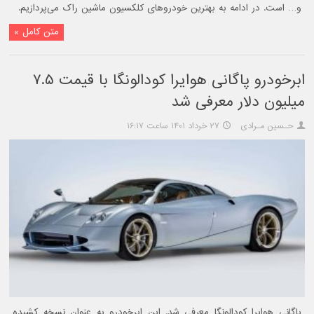
و… است. در ادامه به بهترین خودروهای کلکسیون ماشین راک می‌پردازیم.
متن کامل »
ابرخودرو پاگانی هوایرا کودالونگا با قیمت ۷.۵
میلیون دلار معرفی شد
حـسین مـرادی
۲۷ خرداد ۱۴۰۱ ساعت ۱۶:۱۷
پاگانی هوایرا کودالونگا معرفی شد. این ابرخودرو به عنوان نسخه کشیده