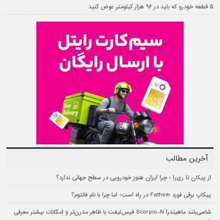
۵ قطعه خودرو که باید در ۹۶ هزار کیلومتر عوض کنید
آخرین مطالب
از پیکان تا ری‌را ؛ چرا ایران هنوز خودرویی در سطح جهانی ندارد؟
پیکاپ برقی فورد Fathom در راه است؛ اما چرا با نام فانتوم؟
شاسی‌بلند ماهیندرا Scorpio-N فیس‌لیفت با ظاهر مدرن‌تر و امکانات بیشتر معرفی