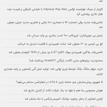
شد
کاویار از عینک هوشمند لوکس Odyssey Ray-Ban با طراحی اشرافی و قیمت چند
هزار دلاری رونمایی کرد
شاسی‌بلند جدید برقی اسمارت #۱ با معماری ۸۰۰ ولتی و فناوری جدید جیلی معرفی
شد
رامبل بی سوپرشارژر؛ ابرپیکاپ ۹۰۰ اسب بخاری رم وارد میدان شد
اچ پی اومنی پد ۱۲ معرفی شد؛ تبلت هیبریدی با قابلیت تبدیل به لپ‌تاپ
شاسی‌بلند پلاگین هیبریدی بیوک الکترا E7 با برد بیش از 1600 کیلومتر معرفی شد
محدودیت پیام‌های متنی اکانت رایگان ChatGPT برداشته شد!
خرید سهام سانگ‌ یانگ توسط چری نهایی شد؛ تولید نسل آتی رکستون بر پایه معماری
چینی
۵ شهریور پیش‌نمایش نیم ساعته بازی GTA 6 در نتفلیکس منتشر می‌شود!
هوش مصنوعی متا هم با نفوذ به یک شرکت ثالث از کنترل خارج شد
اولین تصاویر از محل برخورد موشک اسپیس‌ایکس با ماه منتشر شد