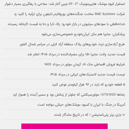
استقرار انبوه موشک هایپرسونیک DF-17 چین آغاز شد؛ سلاحی با رهگیری بسیار دشوار
شرکت BAE Systems ساخت جنگنده‌های یوروفایتر تایفون برای ترکیه را کلید زد
خداحافظی با سودهای میلیونی در بازار خودرو؛ رانا، تارا و دنا به قیمت کارخانه رسیدند
پزشکیان: سایپا هم مثل ایران‌خودرو خصوصی‌سازی می‌شود
طرح آزادسازی تردد خودروهای پلاک منطقه آزاد انزلی در سراسر شمال کشور
قیمت جدید وانت سایپا ۱۵۱ برای مصرف‌کننده در مرداد ۱۴۰۵ اعلام شد
شرایط فروش اقساطی جک J4 کرمان موتور در مرداد 1405
لیست قیمت جدید لاستیک‌های ایرانی در مرداد ۱۴۰۵
۵ قطعه خودرو که باید در ۹۶ هزار کیلومتر عوض کنید
یاماها GTS1000؛ موتورسیکلتی که جلوتر از زمانش بود و مسیر آینده را هموار کرد
آمریکا در جنگ با ایران با کمبود موشک‌های حیاتی مواجه است
۱۰ بازی برتر پلی‌استیشن ۱ که در تاریخ ماندگار شدند