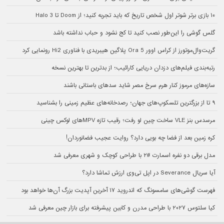
۱۰ بازی برتر شوتر اول شخص تاریخ که باید تجربه کنید؛ از Doom تا Halo 3
گلس گوشی را این‌طور نصب کنید تا کج نشود و حباب نداشته باشد
گریت‌وال‌موتورز از کراس اوور Ora 5 پلاگین هیبریدی با فناوری Hi2 رونمایی کرد
رتبه‌بندی فیلم‌های دزدان دریایی کارائیب؛ از بدترین تا بهترین نسخه
سازه‌های مرموز کنار هرم سرخ مصر شاید سدهای باستانی باشند
۹ تا از بزرگترین تلسکوپ‌های جهان؛ رصدخانه‌های عظیم زمینی را بشناسید
مرسدس بنز VLE ساخت چین لو رفت؛ رقیب تازه MPVهای لوکس چینی
کره زمین بعد از فضا چه بویی دارد؟ روایت عجیب فضانوردان!
مدل برقی دو نفره اسمارت #۲ با طراحی کوچک و شهری معرفی شد
آیا سریال Severance در اپل تی‌وی ارزش تماشا دارد؟
فهرست گوشی‌های سامسونگ که اندروید ۱۷ آخرین آپدیت بزرگ آن‌ها خواهد بود
کیا سلتوس ۲۰۲۷ با طراحی مدرن و کابین پیشرفته برای بازار چین معرفی شد