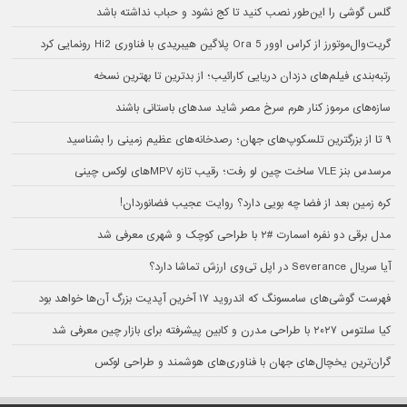
گلس گوشی را این‌طور نصب کنید تا کج نشود و حباب نداشته باشد
گریت‌وال‌موتورز از کراس اوور Ora 5 پلاگین هیبریدی با فناوری Hi2 رونمایی کرد
رتبه‌بندی فیلم‌های دزدان دریایی کارائیب؛ از بدترین تا بهترین نسخه
سازه‌های مرموز کنار هرم سرخ مصر شاید سدهای باستانی باشند
۹ تا از بزرگترین تلسکوپ‌های جهان؛ رصدخانه‌های عظیم زمینی را بشناسید
مرسدس بنز VLE ساخت چین لو رفت؛ رقیب تازه MPVهای لوکس چینی
کره زمین بعد از فضا چه بویی دارد؟ روایت عجیب فضانوردان!
مدل برقی دو نفره اسمارت #۲ با طراحی کوچک و شهری معرفی شد
آیا سریال Severance در اپل تی‌وی ارزش تماشا دارد؟
فهرست گوشی‌های سامسونگ که اندروید ۱۷ آخرین آپدیت بزرگ آن‌ها خواهد بود
کیا سلتوس ۲۰۲۷ با طراحی مدرن و کابین پیشرفته برای بازار چین معرفی شد
گران‌ترین یخچال‌های جهان با فناوری‌های هوشمند و طراحی لوکس