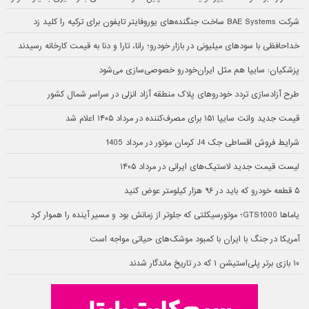
شرکت BAE Systems ساخت جنگنده‌های یوروفایتر تایفون برای ترکیه را کلید زد
خداحافظی با سودهای میلیونی در بازار خودرو؛ رانا، تارا و دنا به قیمت کارخانه رسیدند
پزشکیان: سایپا هم مثل ایران‌خودرو خصوصی‌سازی می‌شود
طرح آزادسازی تردد خودروهای پلاک منطقه آزاد انزلی در سراسر شمال کشور
قیمت جدید وانت سایپا ۱۵۱ برای مصرف‌کننده در مرداد ۱۴۰۵ اعلام شد
شرایط فروش اقساطی جک J4 کرمان موتور در مرداد 1405
لیست قیمت جدید لاستیک‌های ایرانی در مرداد ۱۴۰۵
۵ قطعه خودرو که باید در ۹۶ هزار کیلومتر عوض کنید
یاماها GTS1000؛ موتورسیکلتی که جلوتر از زمانش بود و مسیر آینده را هموار کرد
آمریکا در جنگ با ایران با کمبود موشک‌های حیاتی مواجه است
۱۰ بازی برتر پلی‌استیشن ۱ که در تاریخ ماندگار شدند