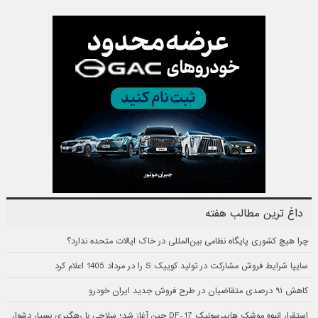
داغ ترین مطالب هفته
چرا هیچ کشوری پایگاه نظامی بین‌المللی در خاک ایالات متحده ندارد؟
سایپا شرایط فروش مشارکت در تولید کوییک S را در مرداد 1405 اعلام کرد
کاهش ۹۱ درصدی متقاضیان در طرح فروش جدید ایران خودرو
استقرار انبوه موشک هایپرسونیک DF-17 چین آغاز شد؛ سلاحی با رهگیری بسیار دشوار