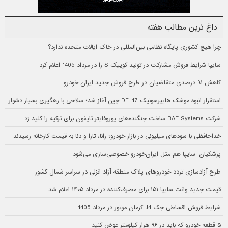
داغ ترین مطالب هفته
چرا هیچ کشوری پایگاه نظامی بین‌المللی در خاک ایالات متحده ندارد؟
سایپا شرایط فروش مشارکت در تولید کوییک S را در مرداد 1405 اعلام کرد
کاهش ۹۱ درصدی متقاضیان در طرح فروش جدید ایران خودرو
استقرار انبوه موشک هایپرسونیک DF-17 چین آغاز شد؛ سلاحی با رهگیری بسیار دشوار
شرکت BAE Systems ساخت جنگنده‌های یوروفایتر تایفون برای ترکیه را کلید زد
خداحافظی با سودهای میلیونی در بازار خودرو؛ رانا، تارا و دنا به قیمت کارخانه رسیدند
پزشکیان: سایپا هم مثل ایران‌خودرو خصوصی‌سازی می‌شود
طرح آزادسازی تردد خودروهای پلاک منطقه آزاد انزلی در سراسر شمال کشور
قیمت جدید وانت سایپا ۱۵۱ برای مصرف‌کننده در مرداد ۱۴۰۵ اعلام شد
شرایط فروش اقساطی جک J4 کرمان موتور در مرداد 1405
۵ قطعه خودرو که باید در ۹۶ هزار کیلومتر عوض کنید