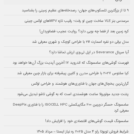
۹ تا از بزرگترین تلسکوپ‌های جهان؛ رصدخانه‌های عظیم زمینی را بشناسید
مرسدس بنز VLE ساخت چین لو رفت؛ رقیب تازه MPVهای لوکس چینی
کره زمین بعد از فضا چه بویی دارد؟ روایت عجیب فضانوردان!
مدل برقی دو نفره اسمارت #۲ با طراحی کوچک و شهری معرفی شد
آیا سریال Severance در اپل تی‌وی ارزش تماشا دارد؟
فهرست گوشی‌های سامسونگ که اندروید ۱۷ آخرین آپدیت بزرگ آن‌ها خواهد بود
کیا سلتوس ۲۰۲۷ با طراحی مدرن و کابین پیشرفته برای بازار چین معرفی شد
گران‌ترین یخچال‌های جهان با فناوری‌های هوشمند و طراحی لوکس
پتنت جدید موتورولا ساعت هوشمندی است که به گوشی تاشو تبدیل می‌شود
سامسونگ حسگر دوربین ۲۰۰ مگاپیکسلی ISOCELL HPC را با فناوری DeepPix
معرفی کرد
سامسونگ قیمت گوشی‌های اقتصادی خود را افزایش داد!
شرایط فروش تویوتا راو ۴ مدل ۲۰۲۵ ره نیاز ایستا – مرداد ۱۴۰۵