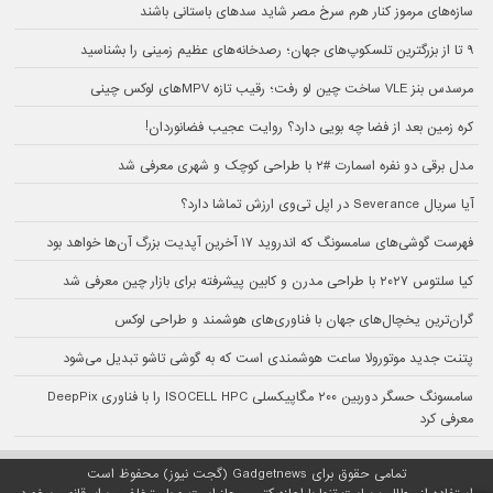
سازه‌های مرموز کنار هرم سرخ مصر شاید سدهای باستانی باشند
۹ تا از بزرگترین تلسکوپ‌های جهان؛ رصدخانه‌های عظیم زمینی را بشناسید
مرسدس بنز VLE ساخت چین لو رفت؛ رقیب تازه MPVهای لوکس چینی
کره زمین بعد از فضا چه بویی دارد؟ روایت عجیب فضانوردان!
مدل برقی دو نفره اسمارت #۲ با طراحی کوچک و شهری معرفی شد
آیا سریال Severance در اپل تی‌وی ارزش تماشا دارد؟
فهرست گوشی‌های سامسونگ که اندروید ۱۷ آخرین آپدیت بزرگ آن‌ها خواهد بود
کیا سلتوس ۲۰۲۷ با طراحی مدرن و کابین پیشرفته برای بازار چین معرفی شد
گران‌ترین یخچال‌های جهان با فناوری‌های هوشمند و طراحی لوکس
پتنت جدید موتورولا ساعت هوشمندی است که به گوشی تاشو تبدیل می‌شود
سامسونگ حسگر دوربین ۲۰۰ مگاپیکسلی ISOCELL HPC را با فناوری DeepPix
معرفی کرد
تمامی حقوق برای Gadgetnews (گجت نیوز) محفوظ است