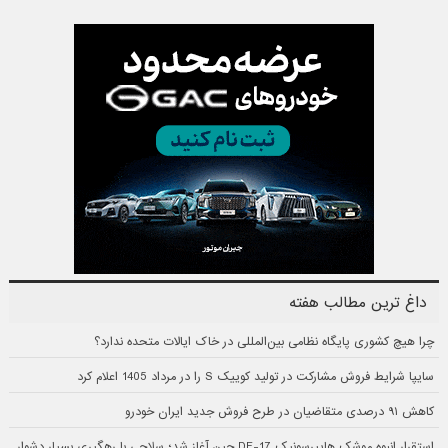
داغ ترین مطالب هفته
چرا هیچ کشوری پایگاه نظامی بین‌المللی در خاک ایالات متحده ندارد؟
سایپا شرایط فروش مشارکت در تولید کوییک S را در مرداد 1405 اعلام کرد
کاهش ۹۱ درصدی متقاضیان در طرح فروش جدید ایران خودرو
استقرار انبوه موشک هایپرسونیک DF-17 چین آغاز شد؛ سلاحی با رهگیری بسیار دشوار