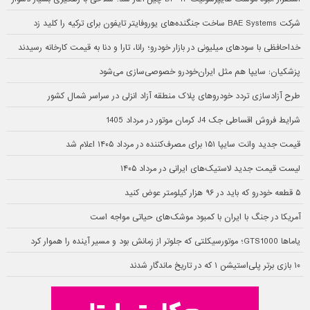
شرکت BAE Systems ساخت جنگنده‌های یوروفایتر تایفون برای ترکیه را کلید زد
خداحافظی با سودهای میلیونی در بازار خودرو؛ رانا، تارا و دنا به قیمت کارخانه رسیدند
پزشکیان: سایپا هم مثل ایران‌خودرو خصوصی‌سازی می‌شود
طرح آزادسازی تردد خودروهای پلاک منطقه آزاد انزلی در سراسر شمال کشور
شرایط فروش اقساطی جک J4 کرمان موتور در مرداد 1405
قیمت جدید وانت سایپا ۱۵۱ برای مصرف‌کننده در مرداد ۱۴۰۵ اعلام شد
لیست قیمت جدید لاستیک‌های ایرانی در مرداد ۱۴۰۵
۵ قطعه خودرو که باید در ۹۶ هزار کیلومتر عوض کنید
آمریکا در جنگ با ایران با کمبود موشک‌های حیاتی مواجه است
یاماها GTS1000؛ موتورسیکلتی که جلوتر از زمانش بود و مسیر آینده را هموار کرد
۱۰ بازی برتر پلی‌استیشن ۱ که در تاریخ ماندگار شدند