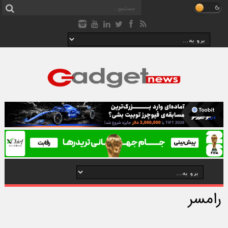
رامسر