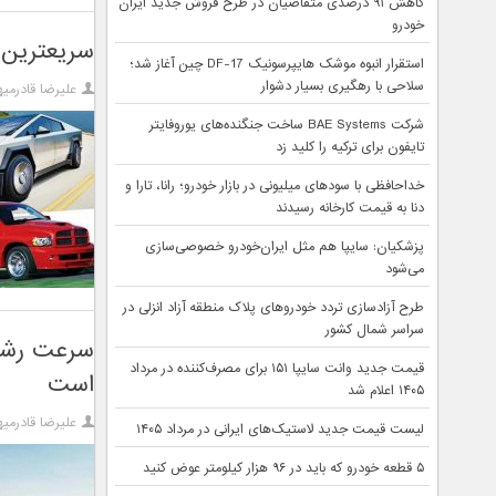
کاهش ۹۱ درصدی متقاضیان در طرح فروش جدید ایران
خودرو
سریعترین 
استقرار انبوه موشک هایپرسونیک DF-17 چین آغاز شد؛
سلاحی با رهگیری بسیار دشوار
علیرضا قادرمیه
شرکت BAE Systems ساخت جنگنده‌های یوروفایتر
تایفون برای ترکیه را کلید زد
خداحافظی با سودهای میلیونی در بازار خودرو؛ رانا، تارا و
دنا به قیمت کارخانه رسیدند
پزشکیان: سایپا هم مثل ایران‌خودرو خصوصی‌سازی
می‌شود
طرح آزادسازی تردد خودروهای پلاک منطقه آزاد انزلی در
سراسر شمال کشور
سرعت رشد 
قیمت جدید وانت سایپا ۱۵۱ برای مصرف‌کننده در مرداد
است
۱۴۰۵ اعلام شد
علیرضا قادرمیه
لیست قیمت جدید لاستیک‌های ایرانی در مرداد ۱۴۰۵
۵ قطعه خودرو که باید در ۹۶ هزار کیلومتر عوض کنید