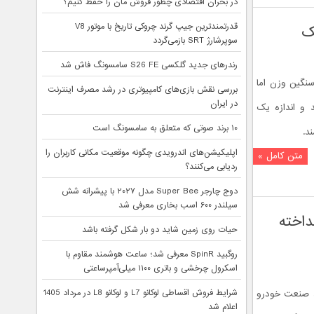
در بحران اقتصادی چطور فروش مان را حفظ کنیم؟
قدرتمندترین جیپ گرند چروکی تاریخ با موتور V8
ک
سوپرشارژ SRT بازمی‌گردد
رندرهای جدید گلکسی S26 FE سامسونگ فاش شد
سنگین وزن اما
بررسی نقش بازی‌های کامپیوتری در رشد مصرف اینترنت
در ایران
 و اندازه یک
۱۰ برند صوتی که متعلق به سامسونگ است
د.
اپلیکیشن‌های اندرویدی چگونه موقعیت مکانی کاربران را
متن کامل »
ردیابی می‌کنند؟
دوج چارجر Super Bee مدل ۲۰۲۷ با پیشرانه شش
سیلندر ۶۰۰ اسب بخاری معرفی شد
اخته
حیات روی زمین شاید دو بار شکل گرفته باشد
روگبید SpinR معرفی شد؛ ساعت هوشمند مقاوم با
اسکرول چرخشی و باتری ۱۱۰۰ میلی‌آمپرساعتی
شرایط فروش اقساطی لوکانو L7 و لوکانو L8 در مرداد 1405
د صنعت خودرو
اعلام شد