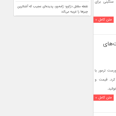
ی سنگینی برای
نقطه مقابل دژاوو؛ ژامه‌وو، پدیده‌ای عجیب که آشناترین
چیزها را غریبه می‌کند
متن کامل »
ت‌های
رست ترمور با
کرد. قیمت و
انید.
متن کامل »