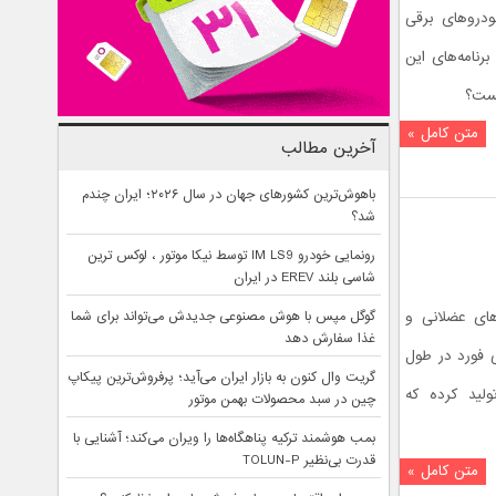
ودروهای برقی
رنامه‌های این
یست؟
متن کامل »
آخرین مطالب
باهوش‌ترین کشورهای جهان در سال ۲۰۲۶؛ ایران چندم
شد؟
رونمایی خودرو IM LS9 توسط نیکا موتور ، لوکس ترین
شاسی بلند EREV در ایران
های عضلانی و
گوگل مپس با هوش مصنوعی جدیدش می‌تواند برای شما
غذا سفارش دهد
ی فورد در طول
گریت وال کنون به بازار ایران می‌آید؛ پرفروش‌ترین پیکاپ
لید کرده که
چین در سبد محصولات بهمن موتور
بمب هوشمند ترکیه پناهگاه‌ها را ویران می‌کند؛ آشنایی با
قدرت بی‌نظیر TOLUN-P
متن کامل »