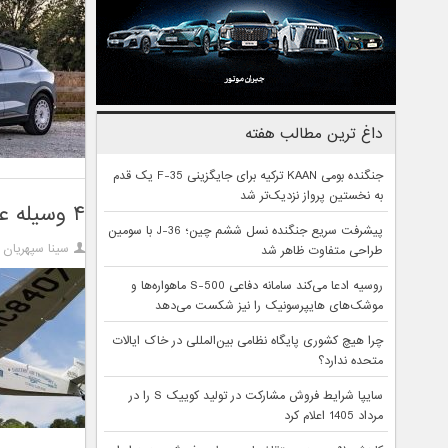
داغ ترین مطالب هفته
جنگنده بومی KAAN ترکیه برای جایگزینی F-35 یک قدم
به نخستین پرواز نزدیک‌تر شد
۴ وسیله عجیب که باور نمی‌کنید فورد تولید کرده باشد
پیشرفت سریع جنگنده نسل ششم چین؛ J-36 با سومین
سینا سپهریان
طراحی متفاوت ظاهر شد
روسیه ادعا می‌کند سامانه دفاعی S-500 ماهواره‌ها و
موشک‌های هایپرسونیک را نیز شکست می‌دهد
چرا هیچ کشوری پایگاه نظامی بین‌المللی در خاک ایالات
متحده ندارد؟
سایپا شرایط فروش مشارکت در تولید کوییک S را در
مرداد 1405 اعلام کرد