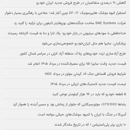
کاهش ۹۱ درصدی متقاضیان در طرح فروش جدید ایران خودرو
استقرار انبوه موشک هایپرسونیک DF-17 چین آغاز شد؛ سلاحی با رهگیری بسیار دشوار
شرکت BAE Systems ساخت جنگنده‌های یوروفایتر تایفون برای ترکیه را کلید زد
خداحافظی با سودهای میلیونی در بازار خودرو؛ رانا، تارا و دنا به قیمت کارخانه رسیدند
پزشکیان: سایپا هم مثل ایران‌خودرو خصوصی‌سازی می‌شود
طرح آزادسازی تردد خودروهای پلاک منطقه آزاد انزلی در سراسر شمال کشور
قیمت جدید وانت سایپا ۱۵۱ برای مصرف‌کننده در مرداد ۱۴۰۵ اعلام شد
شرایط فروش اقساطی جک J4 کرمان موتور در مرداد 1405
لیست قیمت جدید لاستیک‌های ایرانی در مرداد ۱۴۰۵
۵ قطعه خودرو که باید در ۹۶ هزار کیلومتر عوض کنید
یاماها GTS1000؛ موتورسیکلتی که جلوتر از زمانش بود و مسیر آینده را هموار کرد
آمریکا در جنگ با ایران با کمبود موشک‌های حیاتی مواجه است
۱۰ بازی برتر پلی‌استیشن ۱ که در تاریخ ماندگار شدند