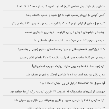
۱۰ بازی برتر شوتر اول شخص تاریخ که باید تجربه کنید؛ از Doom تا Halo 3
گلس گوشی را این‌طور نصب کنید تا کج نشود و حباب نداشته باشد
گریت‌وال‌موتورز از کراس اوور Ora 5 پلاگین هیبریدی با فناوری Hi2 رونمایی کرد
رتبه‌بندی فیلم‌های دزدان دریایی کارائیب؛ از بدترین تا بهترین نسخه
سازه‌های مرموز کنار هرم سرخ مصر شاید سدهای باستانی باشند
۹ تا از بزرگترین تلسکوپ‌های جهان؛ رصدخانه‌های عظیم زمینی را بشناسید
مرسدس بنز VLE ساخت چین لو رفت؛ رقیب تازه MPVهای لوکس چینی
کره زمین بعد از فضا چه بویی دارد؟ روایت عجیب فضانوردان!
مدل برقی دو نفره اسمارت #۲ با طراحی کوچک و شهری معرفی شد
آیا سریال Severance در اپل تی‌وی ارزش تماشا دارد؟
فهرست گوشی‌های سامسونگ که اندروید ۱۷ آخرین آپدیت بزرگ آن‌ها خواهد بود
کیا سلتوس ۲۰۲۷ با طراحی مدرن و کابین پیشرفته برای بازار چین معرفی شد
گران‌ترین یخچال‌های جهان با فناوری‌های هوشمند و طراحی لوکس