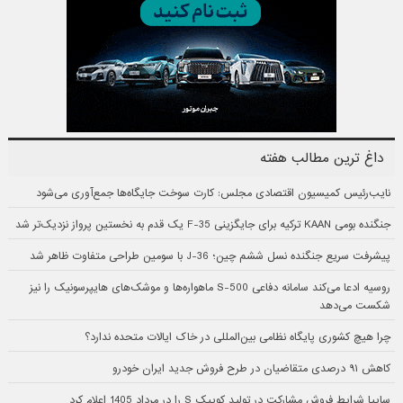
داغ ترین مطالب هفته
نایب‌رئیس کمیسیون اقتصادی مجلس: کارت سوخت جایگاه‌ها جمع‌آوری می‌شود
جنگنده بومی KAAN ترکیه برای جایگزینی F-35 یک قدم به نخستین پرواز نزدیک‌تر شد
پیشرفت سریع جنگنده نسل ششم چین؛ J-36 با سومین طراحی متفاوت ظاهر شد
روسیه ادعا می‌کند سامانه دفاعی S-500 ماهواره‌ها و موشک‌های هایپرسونیک را نیز
شکست می‌دهد
چرا هیچ کشوری پایگاه نظامی بین‌المللی در خاک ایالات متحده ندارد؟
کاهش ۹۱ درصدی متقاضیان در طرح فروش جدید ایران خودرو
سایپا شرایط فروش مشارکت در تولید کوییک S را در مرداد 1405 اعلام کرد