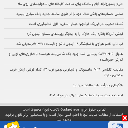
طرح بلندپروازانه ایلان ماسک برای ساخت کارخانه‌های ماهواره‌سازی روی ماه
تمامی حساب‌های بانکی به‌نام خود را از طریق سامانه جدید بانک مرکزی ببینید
کشف عجیب در فیزیک کوانتوم؛ «زمان منفی» قابل اندازه‌گیری است
ارتش آمریکا بالگرد بلک هاوک را به پرتابگر پهپادهای مسلح تبدیل کرد
لپ تاپ تاشو هواوی با نمایشگر ۱۸ اینچی تاشو و قیمت ۳۷۰۰ دلار معرفی شد
هاوال GWM H10 رونمایی شد؛ ورود یک شاسی‌بلند هوشمند با فناوری‌های نوین و
قدرتی خیره‌کننده
مقایسه گلکسی M47 سامسونگ و شیائومی ردمی نوت 17؛ کدام گوشی ارزش خرید
بیشتری دارد؟
بلاگرهای پردرآمد باید مالیات بپردازند
لیست قیمت جدید لاستیک‌های ایرانی در مرداد ۱۴۰۵
تمامی حقوق برای Gadgetnews (گجت نیوز) محفوظ است
استفاده از مطالب سایت تنها با اجازه کتبی مجاز است و با متخلفین برابر قانون برخورد
خواهد شد
پلتفرم گجت نیوز روی
سرور اختصاصی
مبین هاست میزبانی می‌شود