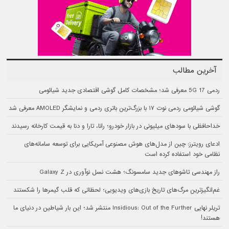
آخرین مطالب
ردمی 17 5G معرفی شد؛ مشخصات کامل گوشی اقتصادی جدید شیائومی
گوشی شیائومی ردمی نوت ۱۷ با بزرگ‌ترین باتری ردمی و نمایشگر AMOLED معرفی شد
خداحافظی با سودهای میلیونی در بازار خودرو؛ رانا، تارا و دنا به قیمت کارخانه رسیدند
ادعای رویترز: چین از مدل‌های هوش مصنوعی آمریکایی برای توسعه سامانه‌های
نظامی خود استفاده کرده است
راز مهندسی تاشوهای جدید سامسونگ؛ هشت نسل نوآوری در Galaxy Z
غم‌انگیزترین مرگ‌های تاریخ بازی‌های ویدیویی؛ لحظاتی که قلب گیمرها را شکستند
تریلر نهایی Insidious: Out of the Further منتشر شد؛ این بار شیاطین در دنیای ما
هستند!