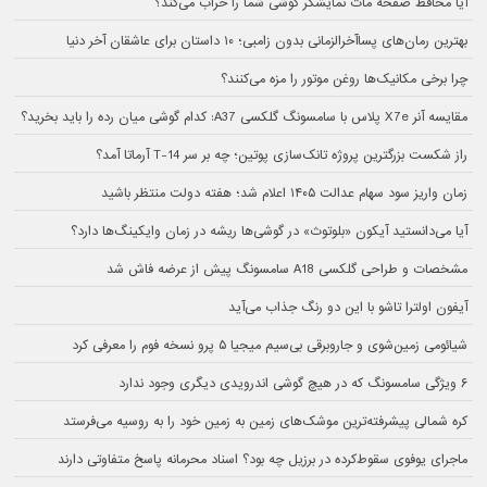
آیا محافظ صفحه مات نمایشگر گوشی شما را خراب می‌کند؟
بهترین رمان‌های پسا‌آخرالزمانی بدون زامبی؛ ۱۰ داستان برای عاشقان آخر دنیا
چرا برخی مکانیک‌ها روغن موتور را مزه می‌کنند؟
مقایسه آنر X7e پلاس با سامسونگ گلکسی A37: کدام گوشی میان رده را باید بخرید؟
راز شکست بزرگترین پروژه تانک‌سازی پوتین؛ چه بر سر T-14 آرماتا آمد؟
زمان واریز سود سهام عدالت ۱۴۰۵ اعلام شد؛ هفته دولت منتظر باشید
آیا می‌دانستید آیکون «بلوتوث» در گوشی‌ها ریشه در زمان وایکینگ‌ها دارد؟
مشخصات و طراحی گلکسی A18 سامسونگ پیش از عرضه فاش شد
آیفون اولترا تاشو با این دو رنگ جذاب می‌آید
شیائومی زمین‌شوی و جاروبرقی بی‌سیم میجیا ۵ پرو نسخه فوم را معرفی کرد
۶ ویژگی سامسونگ که در هیچ گوشی اندرویدی دیگری وجود ندارد
کره شمالی پیشرفته‌ترین موشک‌های زمین به زمین خود را به روسیه می‌فرستد
ماجرای یوفوی سقوط‌کرده در برزیل چه بود؟ اسناد محرمانه پاسخ متفاوتی دارند