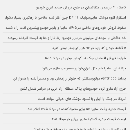
کاهش ۹۱ درصدی متقاضیان در طرح فروش جدید ایران خودرو
استقرار انبوه موشک هایپرسونیک DF-17 چین آغاز شد؛ سلاحی با رهگیری بسیار دشوار
سقوط فروش خودروهای داخلی در ۱۴۰۵؛ سایپا و پارس‌خودرو بیشترین افت را داشتند
خداحافظی با سودهای میلیونی در بازار خودرو؛ رانا، تارا و دنا به قیمت کارخانه رسیدند
۵ قطعه خودرو که باید در ۹۶ هزار کیلومتر عوض کنید
شرایط فروش اقساطی جک J4 کرمان موتور در مرداد 1405
پزشکیان: سایپا هم مثل ایران‌خودرو خصوصی‌سازی می‌شود
یاماها GTS1000؛ موتورسیکلتی که جلوتر از زمانش بود و مسیر آینده را هموار کرد
طرح آزادسازی تردد خودروهای پلاک منطقه آزاد انزلی در سراسر شمال کشور
آمریکا در جنگ با ایران با کمبود موشک‌های حیاتی مواجه است
قیمت جدید وانت سایپا ۱۵۱ برای مصرف‌کننده در مرداد ۱۴۰۵ اعلام شد
لیست قیمت جدید لاستیک‌های ایرانی در مرداد ۱۴۰۵
از پیکان تا ری‌را ؛ چرا ایران هنوز خودرویی در سطح جهانی ندارد؟