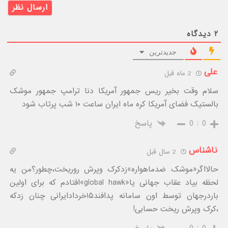
۲
دیدگاه
جدیدترین
علی
2 ماه قبل
سلام وقت بخیر ریس جمهور آمریکا دنا ترامپ جمهور موشک
بالستیک فضای آمریکا کره ماه ایران ساعت ۱۰ شب پرتاب شود
0
0
پاسخ
ناشناس
2 سال قبل
حالااگر«موشک ضدماهواره»زدکرک وپرش روریخت،چطور؟من یه
لحظه بیاد عقاب جهانی یا«global hawk»افتادم که برای اولین
باردرجهان توسط اون سامانه پدافند۱۵خردادایرانی چنان زدکه
،کرک وپرش ریخت حسابی!