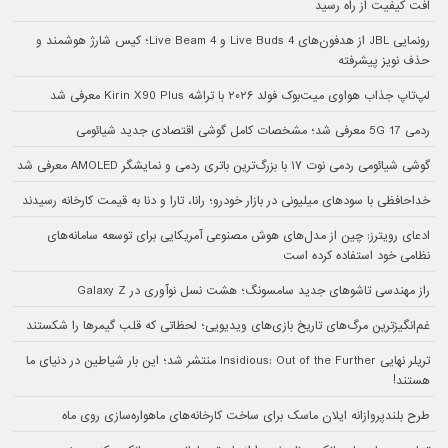
افت کیفیت از راه رسید
رونمایی JBL از هدفون‌های Live Buds 4 و Live Beam 4؛ کیس شارژ هوشمند و
حذف نویز پیشرفته
لپ‌تاپ جذاب هواوی میت‌بوک فولد ۲۰۲۶ با تراشه Kirin X90 Plus معرفی شد
ردمی 17 5G معرفی شد؛ مشخصات کامل گوشی اقتصادی جدید شیائومی
گوشی شیائومی ردمی نوت ۱۷ با بزرگ‌ترین باتری ردمی و نمایشگر AMOLED معرفی شد
خداحافظی با سودهای میلیونی در بازار خودرو؛ رانا، تارا و دنا به قیمت کارخانه رسیدند
ادعای رویترز: چین از مدل‌های هوش مصنوعی آمریکایی برای توسعه سامانه‌های
نظامی خود استفاده کرده است
راز مهندسی تاشوهای جدید سامسونگ؛ هشت نسل نوآوری در Galaxy Z
غم‌انگیزترین مرگ‌های تاریخ بازی‌های ویدیویی؛ لحظاتی که قلب گیمرها را شکستند
تریلر نهایی Insidious: Out of the Further منتشر شد؛ این بار شیاطین در دنیای ما
هستند!
طرح بلندپروازانه ایلان ماسک برای ساخت کارخانه‌های ماهواره‌سازی روی ماه