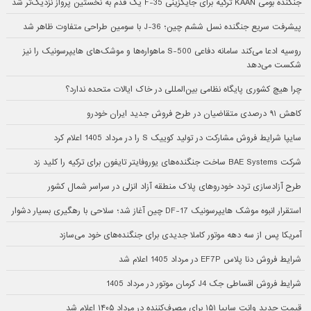
جنگنده بومی KAAN ترکیه برای جایگزینی F-35 یک قدم به نخستین پرواز نزدیک‌تر شد
پیشرفت سریع جنگنده نسل ششم چین؛ J-36 با سومین طراحی متفاوت ظاهر شد
روسیه ادعا می‌کند سامانه دفاعی S-500 ماهواره‌ها و موشک‌های هایپرسونیک را نیز
شکست می‌دهد
چرا هیچ کشوری پایگاه نظامی بین‌المللی در خاک ایالات متحده ندارد؟
کاهش ۹۱ درصدی متقاضیان در طرح فروش جدید ایران خودرو
سایپا شرایط فروش مشارکت در تولید کوییک S را در مرداد 1405 اعلام کرد
شرکت BAE Systems ساخت جنگنده‌های یوروفایتر تایفون برای ترکیه را کلید زد
طرح آزادسازی تردد خودروهای پلاک منطقه آزاد انزلی در سراسر شمال کشور
استقرار انبوه موشک هایپرسونیک DF-17 چین آغاز شد؛ سلاحی با رهگیری بسیار دشوار
آمریکا پس از سه دهه موتور کاملا جدیدی برای جنگنده‌های خود می‌سازد
شرایط فروش دنا پلاس EF7P در مرداد 1405 اعلام شد
شرایط فروش اقساطی جک J4 کرمان موتور در مرداد 1405
قیمت جدید وانت سایپا ۱۵۱ برای مصرف‌کننده در مرداد ۱۴۰۵ اعلام شد