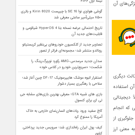
نیمه اول ۲۰۲۶
ژگی‌های آن
گوشی هواوی نوا 16 SE با چیپست Kirin 8020 و باتری
۸۵۰۰ میلی‌آمپر ساعتی معرفی شد
تاریخ احتمالی عرضه نسخه بتا HyperOS 4 شیائومی و
قابلیت‌های جدید آن
تصاویر جدید از کلکسیون خودروهای بی‌نظیر کریستیانو
رونالدو منتشر شد؛ مجموعه‌ای فراتر از تصور
سدان جدید مرسدس-AMG رکورد نوربرگ‌رینگ را
شکست؛ «سریع‌ترین خودرو در کلاس خود»
الث دیگری
استقرار انبوه موشک هایپرسونیک DF-17 چین آغاز شد؛
سلاحی با رهگیری بسیار دشوار
آن استفاده
بازی های شبیه GTA؛ معرفی بهترین بازی‌های مشابه جی
ً دیجیتالی
تی ای برای کنسول
ی که انجام
کاخ سفید ورود ربات‌های انسان‌نمای خارجی به خاک
آمریکا را ممنوع کرد
جلوگیری از
کیف پول ایران راه‌اندازی شد؛ سرویس جدید پرداختی
ه معنی ارز
کشور