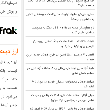
چرا هیچ کشوری پایگاه نظامی بین‌المللی در خاک ایالات
سرمایه‌گذار
متحده ندارد؟
و روش خرید 
معاون فروش سایپا: اولویت ما پرداخت جریمه‌های تاخیر
به مشتریان نیست!
ناو هواپیمابر هسته‌ای USS Nimitz دیگر به ماموریت
عملیاتی بازنمی‌گردد
شرکت BAE Systems ساخت جنگنده‌های یوروفایتر
تایفون برای ترکیه را کلید زد
ارز دی
کاهش ۹۱ درصدی متقاضیان در طرح فروش جدید ایران
خودرو
ارز دیجیتا
طرح آزادسازی تردد خودروهای پلاک منطقه آزاد انزلی در
نیست. بلکه 
سراسر شمال کشور
کنند. برعک
شرایط فروش محصولات مدیران خودرو در مرداد ۱۴۰۵
اعلام شد
هستند و بر 
جیلی آزکارا ؛ مشخصات فنی، امکانات رفاهی و قیمت
می‌شود در 
کراس اوور دو دیفرانسیل فردا موتورز
جعل آن‌ها ا
شرایط فروش دنا پلاس EF7P در مرداد 1405 اعلام شد