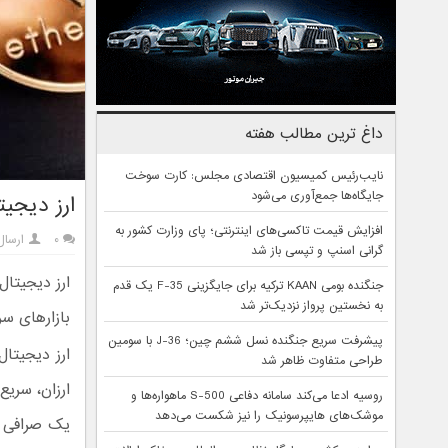
داغ ترین مطالب هفته
نایب‌رئیس کمیسیون اقتصادی مجلس: کارت سوخت
جایگاه‌ها جمع‌آوری می‌شود
ارز دیجی
افزایش قیمت تاکسی‌های اینترنتی؛ پای وزارت کشور به
۰
ارسال
گرانی اسنپ و تپسی باز شد
ارز دیجیتال
جنگنده بومی KAAN ترکیه برای جایگزینی F-35 یک قدم
به نخستین پرواز نزدیک‌تر شد
بازارهای سر
پیشرفت سریع جنگنده نسل ششم چین؛ J-36 با سومین
ارز دیجیتال
طراحی متفاوت ظاهر شد
ارزان، سریع 
روسیه ادعا می‌کند سامانه دفاعی S-500 ماهواره‌ها و
موشک‌های هایپرسونیک را نیز شکست می‌دهد
یک صرافی ار